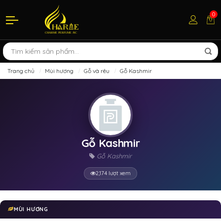
0
Trang chủ
Mùi hương
Gỗ và rêu
Gỗ Kashmir
Gỗ Kashmir
Gỗ Kashmir
2,174 lượt xem
MÙI HƯƠNG