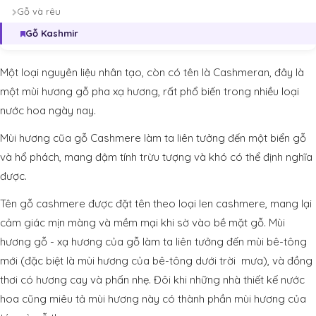
Gỗ và rêu
Gỗ Kashmir
Một loại nguyên liệu nhân tạo, còn có tên là Cashmeran, đây là
một mùi hương gỗ pha xạ hương, rất phổ biến trong nhiều loại
nước hoa ngày nay.
Mùi hương cũa gỗ Cashmere làm ta liên tưởng đến một biển gỗ
và hổ phách, mang đậm tính trừu tượng và khó có thể định nghĩa
được.
Tên gỗ cashmere được đặt tên theo loại len cashmere, mang lại
cảm giác mịn màng và mềm mại khi sờ vào bề mặt gỗ. Mùi
hương gỗ - xạ hương của gỗ làm ta liên tưởng đến mùi bê-tông
mới (đặc biệt là mùi hương của bê-tông dưới trời mưa), và đồng
thơi có hương cay và phấn nhẹ. Đôi khi những nhà thiết kế nước
hoa cũng miêu tả mùi hương này có thành phần mùi hương của