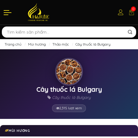
0
Trang chủ
Mùi hương
Thảo mộc
Cây thuốc lá Bulgary
Cây thuốc lá Bulgary
Cây thuốc lá Bulgary
2,315 lượt xem
MÙI HƯƠNG