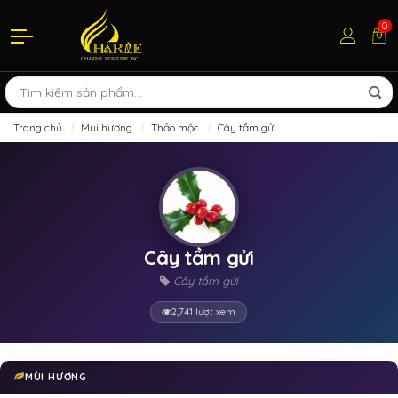
0
Trang chủ
Mùi hương
Thảo mộc
Cây tầm gửi
Cây tầm gửi
Cây tầm gửi
2,741 lượt xem
MÙI HƯƠNG