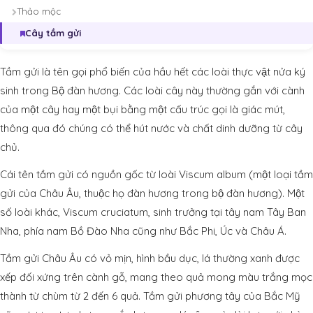
Thảo mộc
Cây tầm gửi
Tầm gửi là tên gọi phổ biến của hầu hết các loài thực vật nửa ký
sinh trong Bộ đàn hương. Các loài cây này thường gắn với cành
của một cây hay một bụi bằng một cấu trúc gọi là giác mút,
thông qua đó chúng có thể hút nước và chất dinh dưỡng từ cây
chủ.
Cái tên tầm gửi có nguồn gốc từ loài Viscum album (một loại tầm
gửi của Châu Âu, thuộc họ đàn hương trong bộ đàn hương). Một
số loài khác, Viscum cruciatum, sinh trưởng tại tây nam Tây Ban
Nha, phía nam Bồ Đào Nha cũng như Bắc Phi, Úc và Châu Á.
Tầm gửi Châu Âu có vỏ mịn, hình bầu dục, lá thường xanh được
xếp đối xứng trên cành gỗ, mang theo quả mong màu trắng mọc
thành từ chùm từ 2 đến 6 quả. Tầm gửi phương tây của Bắc Mỹ