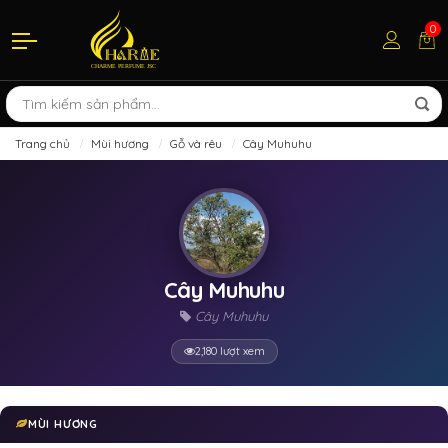
0
Trang chủ
Mùi hương
Gỗ và rêu
Cây Muhuhu
Cây Muhuhu
Cây Muhuhu
2,180 lượt xem
MÙI HƯƠNG