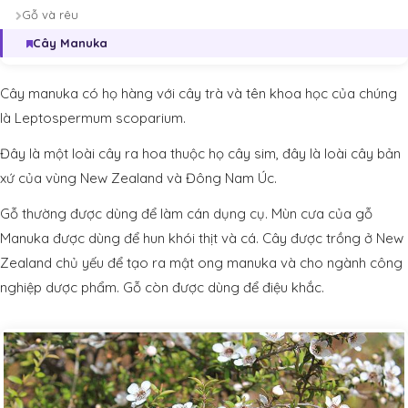
Gỗ và rêu
Cây Manuka
Cây manuka có họ hàng với cây trà và tên khoa học của chúng
là Leptospermum scoparium.
Đây là một loài cây ra hoa thuộc họ cây sim, đây là loài cây bản
xứ của vùng New Zealand và Đông Nam Úc.
Gỗ thường được dùng để làm cán dụng cụ. Mùn cưa của gỗ
Manuka được dùng để hun khói thịt và cá. Cây được trồng ở New
Zealand chủ yếu để tạo ra mật ong manuka và cho ngành công
nghiệp dược phẩm. Gỗ còn được dùng để điệu khắc.