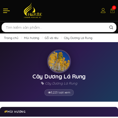
0
Trang chủ
Mùi hương
Gỗ và rêu
Cây Dương Lá Rung
Cây Dương Lá Rung
Cây Dương Lá Rung
3,223 lượt xem
MÙI HƯƠNG