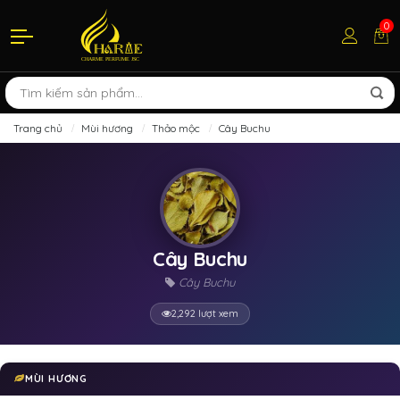
0
Trang chủ
Mùi hương
Thảo mộc
Cây Buchu
Cây Buchu
Cây Buchu
2,292 lượt xem
MÙI HƯƠNG