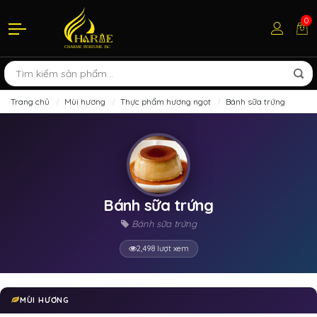
0
Trang chủ
Mùi hương
Thực phẩm hương ngọt
Bánh sữa trứng
Bánh sữa trứng
Bánh sữa trứng
2,498 lượt xem
MÙI HƯƠNG