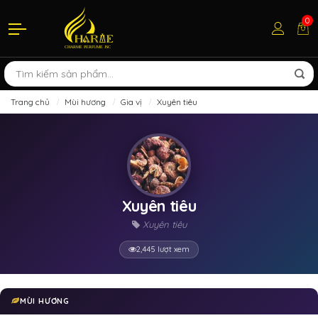
0
Trang chủ
Mùi hương
Gia vị
Xuyên tiêu
Xuyên tiêu
Xuyên tiêu
2,445 lượt xem
MÙI HƯƠNG