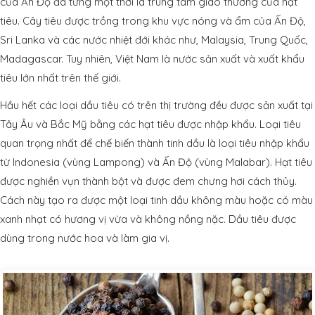
của Ấn Độ đã từng một thời là trung tâm giao thương của hạt
tiêu. Cây tiêu được trồng trong khu vực nóng và ẩm của Ấn Độ,
Sri Lanka và các nước nhiệt đới khác như, Malaysia, Trung Quốc,
Madagascar. Tuy nhiên, Việt Nam là nước sản xuất và xuất khẩu
tiêu lớn nhất trên thế giới.
Hầu hết các loại dầu tiêu có trên thị trường đều được sản xuất tại
Tây Âu và Bắc Mỹ bằng các hạt tiêu được nhập khẩu. Loại tiêu
quan trọng nhất để chế biến thành tinh dầu là loại tiêu nhập khẩu
từ Indonesia (vùng Lampong) và Ấn Độ (vùng Malabar). Hạt tiêu
được nghiền vụn thành bột và được đem chưng hơi cách thủy.
Cách này tạo ra được một loại tinh dầu không màu hoặc có màu
xanh nhạt có hương vị vừa và không nồng nặc. Dầu tiêu được
dùng trong nước hoa và làm gia vị.