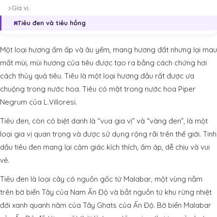
Gia vị
Tiêu đen và tiêu hồng
Một loại hương ấm ấp và âu yếm, mang hương đất nhưng lại mau
mất mùi, mùi hương của tiêu được tạo ra bằng cách chứng hơi
cách thủy quả tiêu. Tiêu là một loại hương đầu rất được ưa
chuộng trong nước hoa. Tiêu có mặt trong nước hoa Piper
Negrum của L.Villoresi.
Tiêu đen, còn có biệt danh là “vua gia vị” và “vàng đen”, là một
loại gia vị quan trọng và được sử dụng rộng rãi trên thế giới. Tinh
dầu tiêu đen mang lại cảm giác kích thích, ấm áp, dễ chịu và vui
vẻ.
Tiêu đen là loại cây có nguồn gốc từ Malabar, một vùng nằm
trên bờ biển Tây của Nam Ấn Độ và bắt nguồn từ khu rừng nhiệt
đới xanh quanh năm của Tây Ghats của Ấn Độ. Bờ biển Malabar