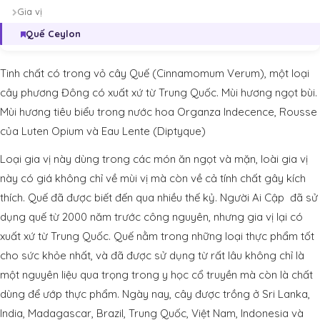
Gia vị
Quế Ceylon
Tinh chất có trong vỏ cây Quế (Cinnamomum Verum), một loại
cây phương Đông có xuất xứ từ Trung Quốc. Mùi hương ngọt bùi.
Mùi hương tiêu biểu trong nước hoa Organza Indecence, Rousse
của Luten Opium và Eau Lente (Diptyque)
Loại gia vị này dùng trong các món ăn ngọt và mặn, loài gia vị
này có giá không chỉ về mùi vị mà còn về cả tính chất gây kích
thích. Quế đã được biết đến qua nhiều thế kỷ. Người Ai Cập đã sử
dụng quế từ 2000 năm trước công nguyên, nhưng gia vị lại có
xuất xứ từ Trung Quốc. Quế nằm trong những loại thực phẩm tốt
cho sức khỏe nhất, và đã được sử dụng từ rất lâu không chỉ là
một nguyên liệu qua trọng trong y học cổ truyền mà còn là chất
dùng để ướp thực phẩm. Ngày nay, cây được trồng ở Sri Lanka,
India, Madagascar, Brazil, Trung Quốc, Việt Nam, Indonesia và