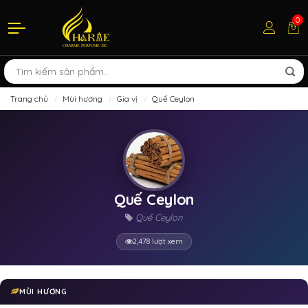
0
Trang chủ
Mùi hương
Gia vị
Quế Ceylon
Quế Ceylon
Quế Ceylon
2,478 lượt xem
MÙI HƯƠNG