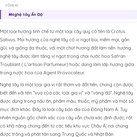
Gia vị
Nghệ tây Ấn Độ
Một loại hương tinh chế từ một loại cây quý có tên là Crotus
Sativus. Mùi hương của nghệ tây có vị ngọt bùi, mềm mại, gần
gũi, và giống da thuộc, với một chút hương đất làm nền. hương
nghệ tây được làm tăng vị ngọt trong chai nước hoa Safran
Troublant ( L'artisan Parfumeur) hoặc dùng làm lớp hương giữa
trong nước hoa của Agent Provocateur.
Nghệ tây là một loại gia vị rất thơm và đắt tiền, chúng còn được
biết đến với tên “vua của các loài gia vị” và “vàng đỏ”. Nghệ tây
được dùng trong nấu ăn, phẩm màu, thuốc, mỹ phẩm và một số
mục đích khác. Đây là loài cây bản địa của Đông Nam Á. Tuy
nhiên nguồn gốc chính xác của cây vẫn chưa xác định được, rất
có khả năng chúng đến từ các tiểu khu vực Châu Á, nơi chúng
được trồng và phát tán sang Trung Quốc và Nhật Bản