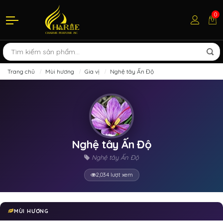
0
Trang chủ
Mùi hương
Gia vị
Nghệ tây Ấn Độ
Nghệ tây Ấn Độ
Nghệ tây Ấn Độ
2,034 lượt xem
MÙI HƯƠNG