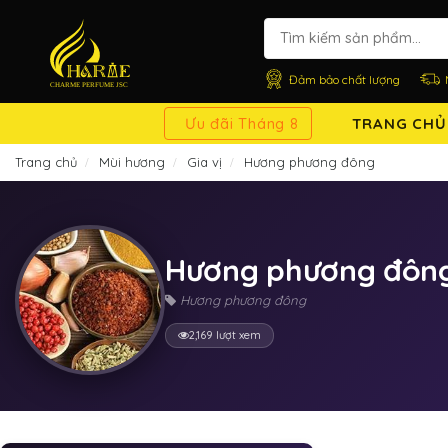
Đảm bảo chất lượng
Ưu đãi Tháng 8
TRANG CHỦ
Trang chủ
Mùi hương
Gia vị
Hương phương đông
Hương phương đôn
Hương phương đông
2,169 lượt xem