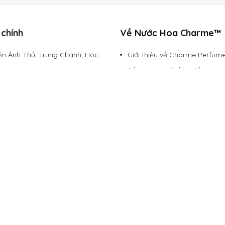
chính
Về Nước Hoa Charme™
n Ảnh Thủ, Trung Chánh, Hóc
Giới thiệu về Charme Perfum
Bảng mùi nước hoa Charme
113
Đăng ký đại lý
rmevietnam.com
Chính sách vận chuyển
Hình thức thanh toán
Chính sách bảo mật
Chính sách đổi trả
Lazada Mall
Shopee Mall
Liên hệ
Copyright © 2016 - 2026
Charme Perfume
.
Powered by Thư Viện IT