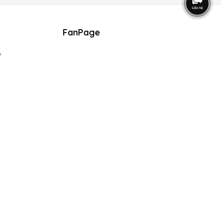
FanPage
e