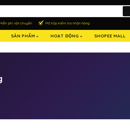
Miễn phí vận chuyển
Mở hộp kiểm tra nhận hàng
SẢN PHẨM
HOẠT ĐỘNG
SHOPEE MALL
g