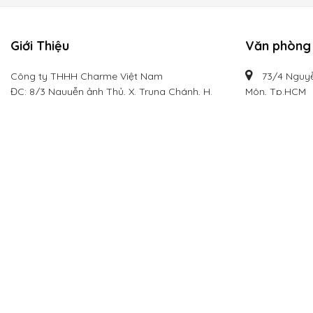
Giới Thiệu
Văn phòng 
Công ty THHH Charme Việt Nam
73/4 Nguyễ
ĐC: 8/3 Nguyễn ảnh Thủ, X. Trung Chánh, H.
Môn, Tp.HCM
Hóc Môn, Tp. HCM
0909 624 
Mã số DN: 0314934339 Ngày cấp:20/03/2018
info@cha
Hotline:
0909 624 113
Email: info@charmevietnam.com
Website: charmevietnam.com