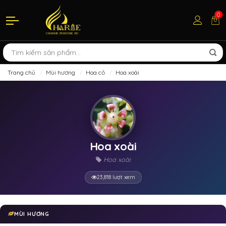
0
Trang chủ
Mùi hương
Hoa cỏ
Hoa xoài
Hoa xoài
Hoa xoài
23,818 lượt xem
MÙI HƯƠNG