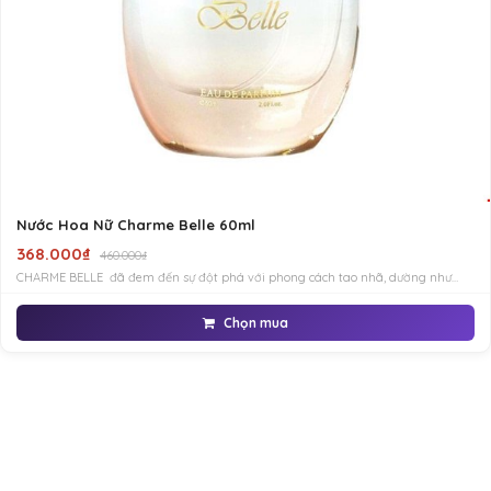
Nước Hoa Nữ Charme Belle 60ml
368.000₫
460.000₫
CHARME BELLE đã đem đến sự đột phá với phong cách tao nhã, dường như
biến mọi cô gái trở nên nàng thơ với vẻ đẹp thuần khiết lấp lánh điệu dáng
tươi vui.
Chọn mua