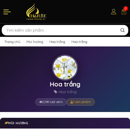
0
Trang chủ
Mùi hương
Hoa trắng
Hoa trắng
Hoa trắng
Hoa trắng
2,148 lượt xem
1 sản phẩm
MÙI HƯƠNG