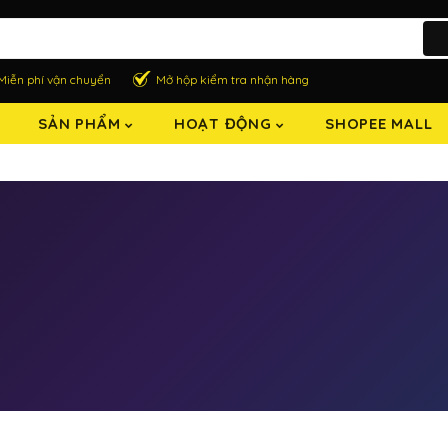
Miễn phí vận chuyển
Mở hộp kiểm tra nhận hàng
SẢN PHẨM
HOẠT ĐỘNG
SHOPEE MALL