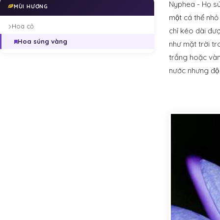
Nyphea - Họ sún
MÙI HƯƠNG
một cá thể nho
Hoa cỏ
chỉ kéo dài đư
Hoa súng vàng
như mặt trời t
trắng hoặc và
nước nhưng độ