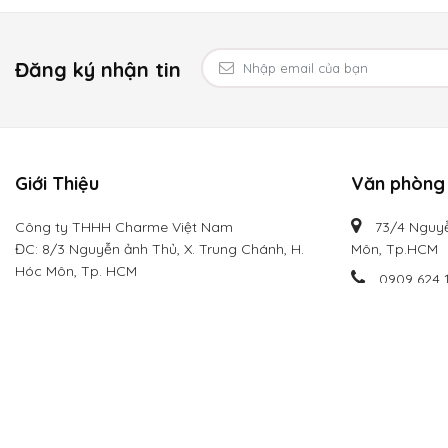
Đăng ký nhận tin
Giới Thiệu
Văn phòng 
Công ty THHH Charme Việt Nam
73/4 Nguyễ
ĐC: 8/3 Nguyễn ảnh Thủ, X. Trung Chánh, H.
Môn, Tp.HCM
Hóc Môn, Tp. HCM
0909 624 
Mã số DN: 0314934339 Ngày cấp:20/03/2018
info@cha
Hotline:
0909 624 113
Email: info@charmevietnam.com
Website: charmevietnam.com