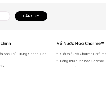
ĐĂNG KÝ
chính
Về Nước Hoa Charme™
n Ảnh Thủ, Trung Chánh, Hóc
Giới thiệu về Charme Perfum
Bảng mùi nước hoa Charme
113
Đăng ký đại lý
rmevietnam.com
Chính sách vận chuyển
Hình thức thanh toán
Chính sách bảo mật
Chính sách đổi trả
Lazada Mall