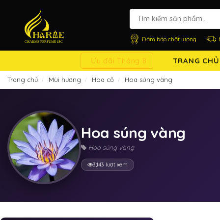
Đảm bảo chất lượng
Ưu đãi Tháng 8
TRANG CHỦ
Trang chủ
Mùi hương
Hoa cỏ
Hoa súng vàng
Hoa súng vàng
Hoa súng vàng
3,143 lượt xem