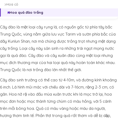
Hoa cỏ
Hoa quả đào trắng
Cây đào là một loại cây rụng lá, có nguồn gốc từ phía tây bắc
Trung Quốc, vùng nằm giữa lưu vực Tarim và sườn phía bắc của
dãy Kunlun Shan, nơi mà chúng được trồng trọt nhưng một dạng
cây trồng. Loại cây này sản sinh ra những trái ngọt mọng nước
gọi là quả đào. Cây đào và cây xuân đào cùng một loại nhưng
mục đich thương mại của hai loại quả này hoàn toàn khác nhau.
Trung Quốc là nơi trồng đào lớn nhất thế giới.
Cây đào sinh trưởng có thể cao từ 4-10m, và đường kính khoảng
6 inch. Lá hình mũi mác với chiều dài và 7-16cm, rộng 2-3 cm, có
gân. Hoa nở rộ vào đầu mùa xuân trước khi lá mọc trở lại, hoa
mọc đơn hoặc mọc thành từng chùm có màu hồng, với 5 cánh
trên mỗi bông hoa. Quả có màu vàng hoặc màu da người,
hương thơm tinh tế. Phần thịt trong quả rất thơm và dễ bị dập,