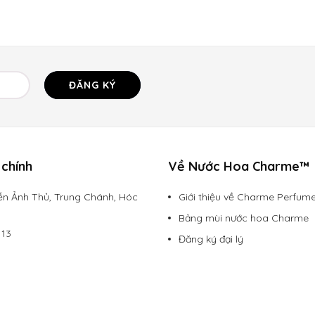
ĐĂNG KÝ
chính
Về Nước Hoa Charme™
n Ảnh Thủ, Trung Chánh, Hóc
Giới thiệu về Charme Perfum
Bảng mùi nước hoa Charme
113
Đăng ký đại lý
rmevietnam.com
Chính sách vận chuyển
Hình thức thanh toán
Chính sách bảo mật