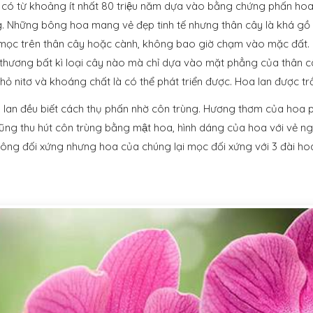
́ từ khoảng ít nhất 80 triệu năm dựa vào bằng chứng phấn hoa co
g. Những bông hoa mang vẻ đẹp tinh tế nhưng thân cây là khá gồ gh
mọc trên thân cây hoặc cành, không bao giờ chạm vào mặc đất. Cây
hương bất kì loại cây nào mà chỉ dựa vào mặt phẳng của thân cây đê
hỏ nitơ và khoáng chất là có thể phát triển được. Hoa lan được trồ
 lan đều biết cách thụ phấn nhờ côn trùng. Hương thơm của hoa ph
ũng thu hút côn trùng bằng mật hoa, hình dáng của hoa với vẻ 
hông đối xứng nhưng hoa của chúng lại mọc đối xứng với 3 đài h