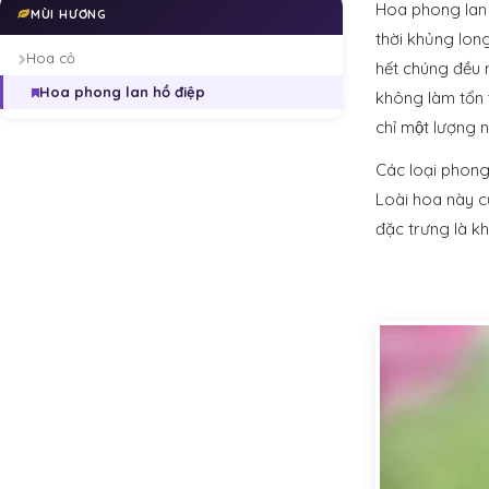
Hoa phong lan co
MÙI HƯƠNG
thời khủng lon
Hoa cỏ
hết chúng đều 
Hoa phong lan hồ điệp
không làm tổn t
chỉ một lượng n
Các loại phong
Loài hoa này c
đặc trưng là k