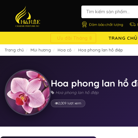
Đảm bảo chất lượng
Ưu đãi Tháng 8
TRANG CHỦ
Trang chủ
Mùi hương
Hoa cỏ
Hoa phong lan hồ điệp
Hoa phong lan hồ đ
Hoa phong lan hồ điệp
2,009 lượt xem