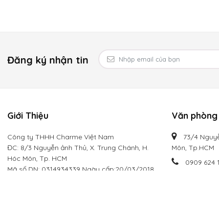
Đăng ký nhận tin
Giới Thiệu
Văn phòng 
Công ty THHH Charme Việt Nam
73/4 Nguyễ
ĐC: 8/3 Nguyễn ảnh Thủ, X. Trung Chánh, H.
Môn, Tp.HCM
Hóc Môn, Tp. HCM
0909 624 
Mã số DN: 0314934339 Ngày cấp:20/03/2018
info@cha
Hotline:
0909 624 113
Email: info@charmevietnam.com
Website: charmevietnam.com