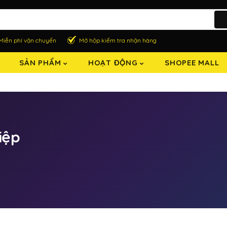
Miễn phí vận chuyển
Mở hộp kiểm tra nhận hàng
SẢN PHẨM
HOẠT ĐỘNG
SHOPEE MALL
iệp