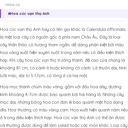
Hoa cỏ
Hoa cúc vạn thọ Anh
Hoa cúc vạn thọ Anh hay có tên gọi khác là Calendula officinalis
là một loại cây có nguồn gốc ở phía nam Châu Âu. Đây là loại
cây thân thảo có hương thơm ngắn, dễ dàng phân biệt bởi màu
hoa vàng xuất hiện xuyên suốt trong năm nếu có điều kiện thích
hợp. Khi cây hoa cúc vạn thọ trưởng thành, độ cao của chúng là
khoảng 81 cm, có cành ít hoặc không có cành. Lá thuôn dài, hình
lưỡi mác, dài từ 5-17cm, có lông ở cả hai mặt.
Hoa mọc thành chùm màu vàng, gồm với đầu hoa dày, đường
kính khoảng 4-7cm được bao quanh bởi hai hàng lá. Những cây
mọc dại, những bông hoa con đơn lẻ bao quanh một hoa dạng
dĩa. Hoa thường có màu vàng cam. Hoa xuất hiện quanh năm nếu
ở trong điều kiện thích hợp. Hoa cúc vạn thọ Anh có thể ăn được
và thường được dùng để làm salad hoặc các món khác. Loại cây