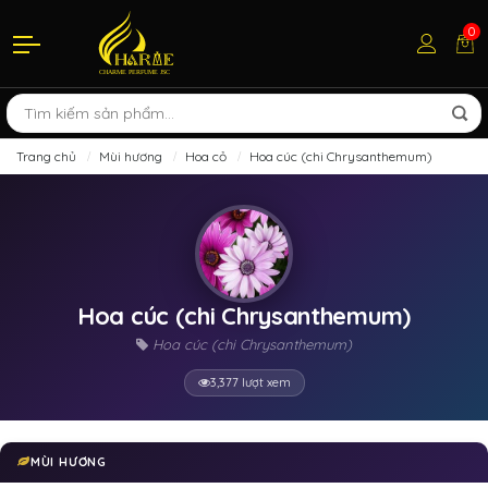
0
Trang chủ
Mùi hương
Hoa cỏ
Hoa cúc (chi Chrysanthemum)
Hoa cúc (chi Chrysanthemum)
Hoa cúc (chi Chrysanthemum)
3,377 lượt xem
MÙI HƯƠNG