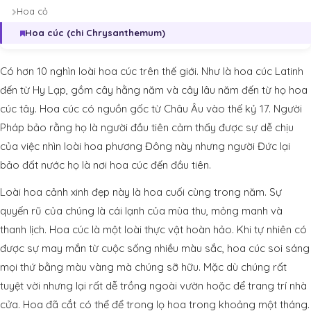
Hoa cỏ
Hoa cúc (chi Chrysanthemum)
Có hơn 10 nghìn loài hoa cúc trên thế giới. Như là hoa cúc Latinh
đến từ Hy Lạp, gồm cây hằng năm và cây lâu năm đến từ họ hoa
cúc tây. Hoa cúc có nguồn gốc từ Châu Âu vào thế kỷ 17. Người
Pháp bảo rằng họ là người đầu tiên cảm thấy được sự dễ chịu
của việc nhìn loài hoa phương Đông này nhưng người Đức lại
bảo đất nước họ là nơi hoa cúc đến đầu tiên.
Loài hoa cảnh xinh đẹp này là hoa cuối cùng trong năm. Sự
quyến rũ của chúng là cái lạnh của mùa thu, mỏng manh và
thanh lịch. Hoa cúc là một loài thực vật hoàn hảo. Khi tự nhiên có
được sự may mắn từ cuộc sống nhiều màu sắc, hoa cúc soi sáng
mọi thứ bằng màu vàng mà chúng sỡ hữu. Mặc dù chúng rất
tuyệt vời nhưng lại rất dễ trồng ngoài vườn hoặc để trang trí nhà
cửa. Hoa đã cắt có thể để trong lọ hoa trong khoảng một tháng.