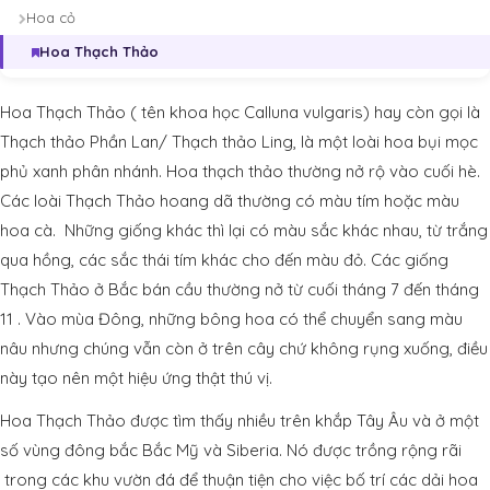
Hoa cỏ
Hoa Thạch Thảo
Hoa Thạch Thảo ( tên khoa học Calluna vulgaris) hay còn gọi là
Thạch thảo Phần Lan/ Thạch thảo Ling, là một loài hoa bụi mọc
phủ xanh phân nhánh. Hoa thạch thảo thường nở rộ vào cuối hè.
Các loài Thạch Thảo hoang dã thường có màu tím hoặc màu
hoa cà. Những giống khác thì lại có màu sắc khác nhau, từ trắng
qua hồng, các sắc thái tím khác cho đến màu đỏ. Các giống
Thạch Thảo ở Bắc bán cầu thường nở từ cuối tháng 7 đến tháng
11 . Vào mùa Đông, những bông hoa có thể chuyển sang màu
nâu nhưng chúng vẫn còn ở trên cây chứ không rụng xuống, điều
này tạo nên một hiệu ứng thật thú vị.
Hoa Thạch Thảo được tìm thấy nhiều trên khắp Tây Âu và ở một
số vùng đông bắc Bắc Mỹ và Siberia. Nó được trồng rộng rãi
trong các khu vườn đá để thuận tiện cho việc bố trí các dải hoa