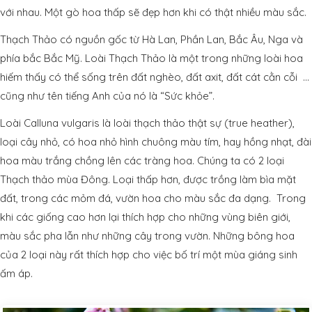
với nhau. Một gò hoa thấp sẽ đẹp hơn khi có thật nhiều màu sắc.
Thạch Thảo có nguồn gốc từ Hà Lan, Phần Lan, Bắc Âu, Nga và
phía bắc Bắc Mỹ.
Loài Thạch Thảo là một trong những loài hoa
hiếm thấy có thể sống trên đất nghèo, đất axit, đất cát cằn cỗi …
cũng như tên tiếng Anh của nó là “Sức khỏe”.
Loài Calluna vulgaris là loài thạch thảo thật sự (true heather),
loại cây nhỏ, có hoa nhỏ hình chuông màu tím, hay hồng nhạt, đài
hoa màu trắng chồng lên các tràng hoa. Chúng ta có 2 loại
Thạch thảo mùa Đông. Loại thấp hơn, được trồng làm bìa mặt
đất, trong các mỏm đá, vườn hoa cho màu sắc đa dạng. Trong
khi các giống cao hơn lại thích hợp cho những vùng biên giới,
màu sắc pha lẫn như những cây trong vườn. Những bông hoa
của 2 loại này rất thích hợp cho việc bố trí một mùa giáng sinh
ấm áp.