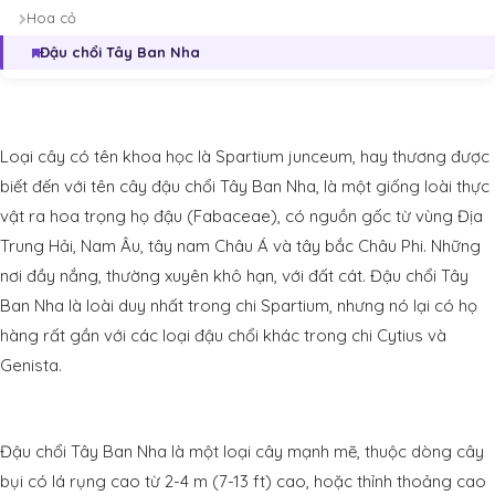
Hoa cỏ
Đậu chổi Tây Ban Nha
Loại cây có tên khoa học là Spartium junceum, hay thương được
biết đến với tên cây đậu chổi Tây Ban Nha, là một giống loài thực
vật ra hoa trọng họ đậu (Fabaceae), có nguồn gốc từ vùng Địa
Trung Hải, Nam Âu, tây nam Châu Á và tây bắc Châu Phi. Những
nơi đầy nắng, thường xuyên khô hạn, với đất cát. Đậu chổi Tây
Ban Nha là loài duy nhất trong chi Spartium, nhưng nó lại có họ
hàng rất gần với các loại đậu chổi khác trong chi Cytius và
Genista.
Đậu chổi Tây Ban Nha là một loại cây mạnh mẽ, thuộc dòng cây
bụi có lá rụng cao từ 2-4 m (7-13 ft) cao, hoặc thỉnh thoảng cao