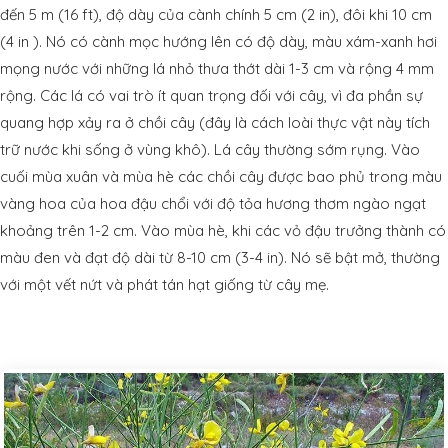
đến 5 m (16 ft), độ dày của cành chính 5 cm (2 in), đôi khi 10 cm
(4 in ). Nó có cành mọc hướng lên có độ dày, màu xám-xanh hơi
mọng nước với những lá nhỏ thưa thớt dài 1-3 cm và rộng 4 mm
rộng. Các lá có vai trò ít quan trọng đối với cây, vì đa phần sự
quang hợp xảy ra ở chồi cây (đây là cách loài thực vật này tích
trữ nước khi sống ở vùng khô). Lá cây thường sớm rụng. Vào
cuối mùa xuân và mùa hè các chồi cây được bao phủ trong màu
vàng hoa của hoa đậu chổi với độ tỏa hương thơm ngào ngạt
khoảng trên 1-2 cm. Vào mùa hè, khi các vỏ đậu trưởng thành có
màu đen và đạt độ dài từ 8-10 cm (3-4 in). Nó sẽ bật mở, thường
với một vết nứt và phát tán hạt giống từ cây mẹ.