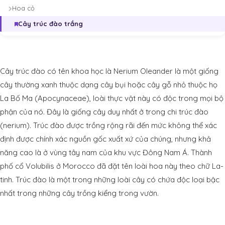
Hoa cỏ
Cây trúc đào trắng
Cây trúc đào có tên khoa học là Nerium Oleander là một giống
cây thường xanh thuộc dạng cây bụi hoặc cây gỗ nhỏ thuộc họ
La Bố Ma (Apocynaceae), loài thực vật này có độc trong mọi bộ
phận của nó. Đây là giống cây duy nhất ở trong chi trúc đào
(nerium). Trúc đào được trồng rộng rãi đến mức không thể xác
định được chính xác nguồn gốc xuất xứ của chúng, nhưng khả
năng cao là ở vùng tây nam của khu vực Đông Nam Á. Thành
phố cổ Volubilis ở Morocco đã đặt tên loài hoa này theo chữ La-
tinh. Trúc đào là một trong những loài cây có chứa độc loại bậc
nhất trong những cây trồng kiểng trong vườn.