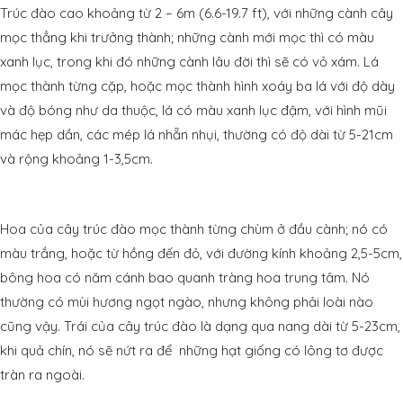
Trúc đào cao khoảng từ 2 – 6m (6.6-19.7 ft), với những cành cây
mọc thẳng khi trưởng thành; những cành mới mọc thì có màu
xanh lục, trong khi đó những cành lâu đời thì sẽ có vỏ xám. Lá
mọc thành từng cặp, hoặc mọc thành hình xoáy ba lá với độ dày
và độ bóng như da thuộc, lá có màu xanh lục đậm, với hình mũi
mác hẹp dần, các mép lá nhẵn nhụi, thường có độ dài từ 5-21cm
và rộng khoảng 1-3,5cm.
Hoa của cây trúc đào mọc thành từng chùm ở đầu cành; nó có
màu trắng, hoặc từ hồng đến đỏ, với đường kính khoảng 2,5-5cm,
bông hoa có năm cánh bao quanh tràng hoa trung tâm. Nó
thường có mùi hương ngọt ngào, nhưng không phải loài nào
cũng vậy. Trái của cây trúc đào là dạng qua nang dài từ 5-23cm,
khi quả chín, nó sẽ nứt ra để những hạt giống có lông tơ được
tràn ra ngoài.