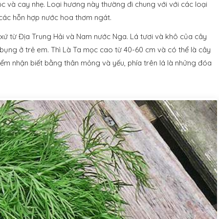
 và cay nhẹ. Loại hương này thường đi chung với với các loại
các hỗn hợp nước hoa thơm ngát.
 xứ từ Địa Trung Hải và Nam nước Nga. Lá tươi và khô của cây
bụng ở trẻ em. Thì Là Ta mọc cao từ 40-60 cm và có thể là cây
iểm nhận biết bằng thân mỏng và yếu, phía trên lá là nhửng đóa