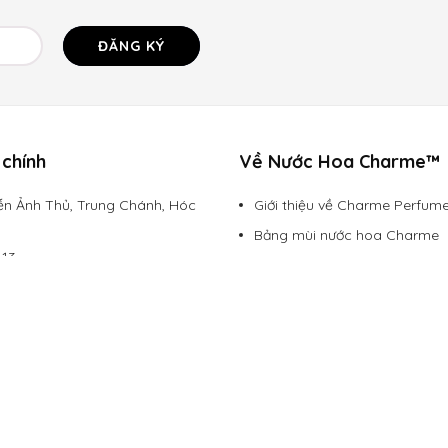
ĐĂNG KÝ
chính
Về Nước Hoa Charme™
n Ảnh Thủ, Trung Chánh, Hóc
Giới thiệu về Charme Perfum
Bảng mùi nước hoa Charme
113
Đăng ký đại lý
rmevietnam.com
Chính sách vận chuyển
Hình thức thanh toán
Chính sách bảo mật
Chính sách đổi trả
Lazada Mall
Shopee Mall