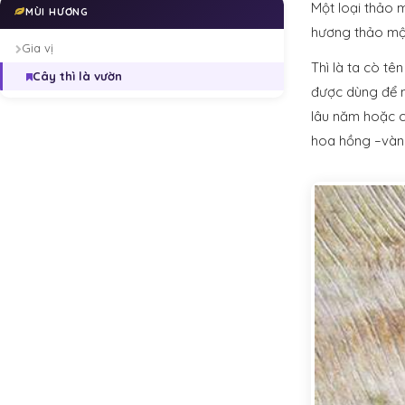
Một loại thảo 
MÙI HƯƠNG
hương thảo mộc
Gia vị
Thì là ta cò t
Cây thì là vườn
được dùng để n
lâu năm hoặc c
hoa hồng –vàn