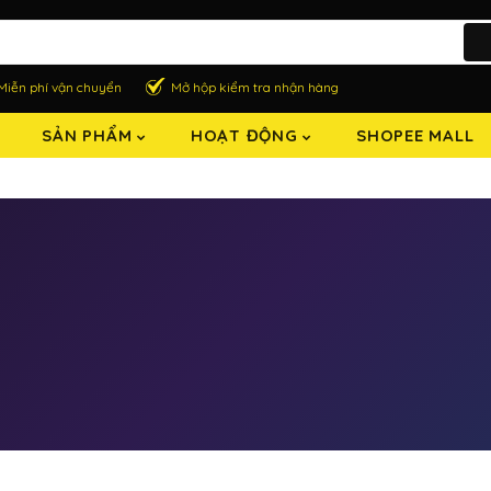
Miễn phí vận chuyển
Mở hộp kiểm tra nhận hàng
SẢN PHẨM
HOẠT ĐỘNG
SHOPEE MALL