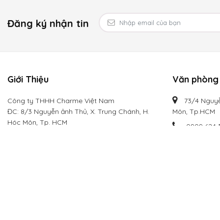
Đăng ký nhận tin
Giới Thiệu
Văn phòng 
Công ty THHH Charme Việt Nam
73/4 Nguyễ
ĐC: 8/3 Nguyễn ảnh Thủ, X. Trung Chánh, H.
Môn, Tp.HCM
Hóc Môn, Tp. HCM
0909 624 
Mã số DN: 0314934339 Ngày cấp:20/03/2018
info@cha
Hotline:
0909 624 113
Email: info@charmevietnam.com
Website: charmevietnam.com