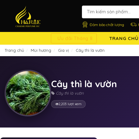
Đảm bảo chất lượng
Ưu đãi Tháng 8
TRANG CHỦ
Trang chủ
Mùi hương
Gia vị
Cây thì là vườn
Cây thì là vườn
Cây thì là vườn
2,203 lượt xem