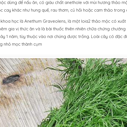
mộc dùng để nấu ăn, có giàu chất anethole với mùi hương thảo mộc
 cay khác như hung quế, rau thơm, củ hồi hoặc cam thảo trong 
ên khoa học là Anethum Graveolens, là một loia2 thảo mộc có xuất
êm gia vị thức ăn và là bài thuốc thiên nhiên chữa chứng chướng 
ây 1 năm, tùy thuộc vào nơi chúng được trồng. Loài cây có đặc đ
g nhỏ mọc thành cụm